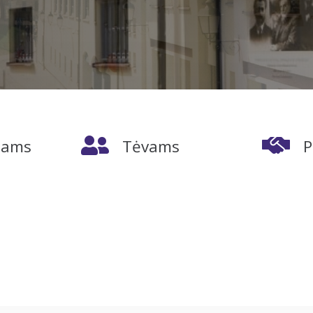
jams
Tėvams
P