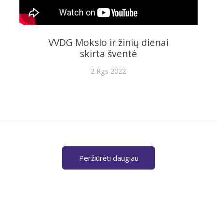
VVDG Mokslo ir žinių dienai
skirta šventė
2 Rgs 2022
Peržiūrėti daugiau