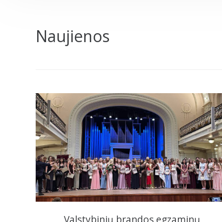
Naujienos
Valstybinių brandos egzaminų