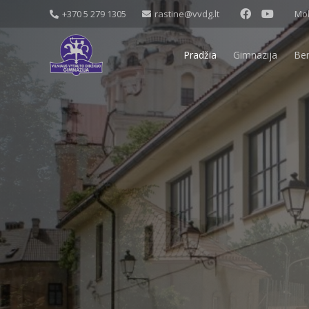
+370 5 279 1305
rastine@vvdg.lt
Mok
Pradžia
Gimnazija
Be