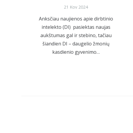
21 Kov 2024
Anksčiau naujienos apie dirbtinio
intelekto (DI) pasiektas naujas
aukštumas gal ir stebino, tačiau
šiandien DI – daugelio žmonių
kasdienio gyvenimo…