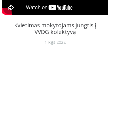
Kvietimas mokytojams jungtis į
VVDG kolektyvą
1 Rgs 2022