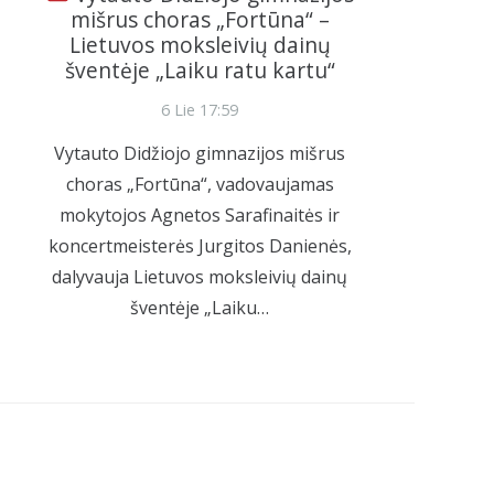
mišrus choras „Fortūna“ –
Lietuvos moksleivių dainų
šventėje „Laiku ratu kartu“
6 Lie 17:59
Vytauto Didžiojo gimnazijos mišrus
choras „Fortūna“, vadovaujamas
mokytojos Agnetos Sarafinaitės ir
koncertmeisterės Jurgitos Danienės,
dalyvauja Lietuvos moksleivių dainų
šventėje „Laiku…