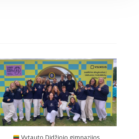
Vytauto Didžiojo gimnazijos