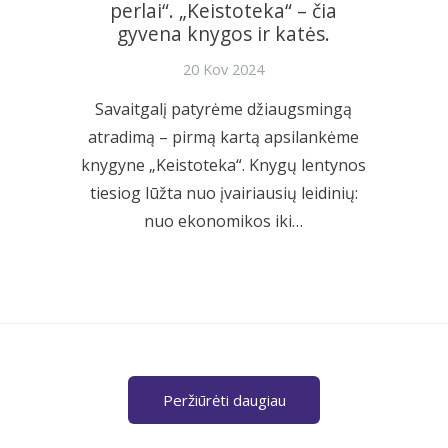
perlai“. „Keistoteka“ – čia
gyvena knygos ir katės.
20 Kov 2024
Savaitgalį patyrėme džiaugsmingą
atradimą – pirmą kartą apsilankėme
knygyne „Keistoteka“. Knygų lentynos
tiesiog lūžta nuo įvairiausių leidinių:
nuo ekonomikos iki…
Peržiūrėti daugiau