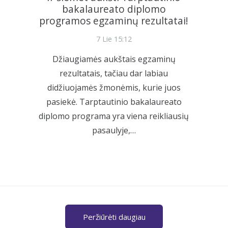
bakalaureato diplomo
programos egzaminų rezultatai!
7 Lie 15:12
Džiaugiamės aukštais egzaminų
rezultatais, tačiau dar labiau
didžiuojamės žmonėmis, kurie juos
pasiekė. Tarptautinio bakalaureato
diplomo programa yra viena reikliausių
pasaulyje,…
Peržiūrėti daugiau