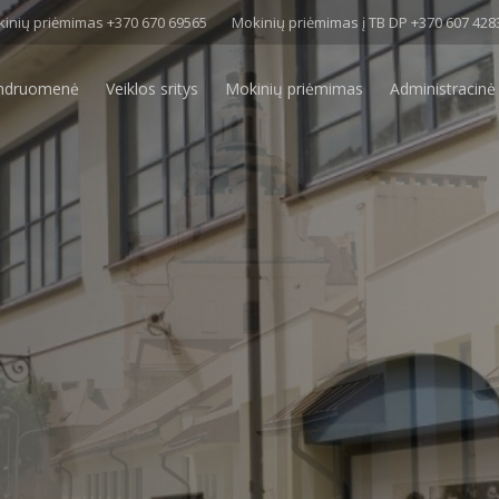
inių priėmimas +370 670 69565
Mokinių priėmimas į TB DP +370 607 428
ndruomenė
Veiklos sritys
Mokinių priėmimas
Administracinė