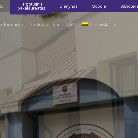
Tarptautinis
35
Dienynas
Moodle
Bibliotek
bakalaureatas
 informacija
Struktūra ir kontaktai
Lietuviškai